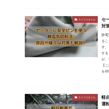
セ
ライフスタイル
対
静電
るこ
す。
する
が、
【こ
を抑
軽
ライフスタイル
運