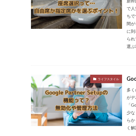
新幹
で人
ちで
間が
に到
られ
選ぶ
Go
ライフスタイル
多く
がデ
「G
少な
らか
く解説