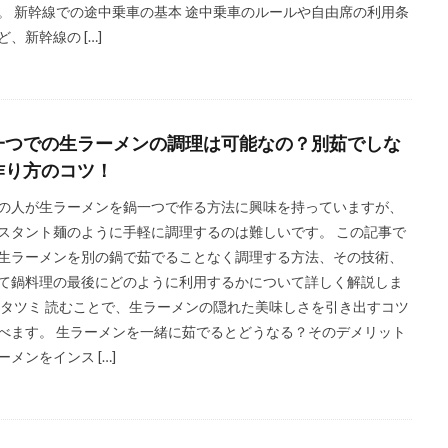
。 新幹線での途中乗車の基本 途中乗車のルールや自由席の利用条
ど、新幹線の […]
一つでの生ラーメンの調理は可能なの？別茹でしな
作り方のコツ！
の人が生ラーメンを鍋一つで作る方法に興味を持っていますが、
スタント麺のように手軽に調理するのは難しいです。 この記事で
生ラーメンを別の鍋で茹でることなく調理する方法、その技術、
て鍋料理の最後にどのように利用するかについて詳しく解説しま
 タツミ 読むことで、生ラーメンの隠れた美味しさを引き出すコツ
べます。 生ラーメンを一緒に茹でるとどうなる？そのデメリット
ーメンをインス […]