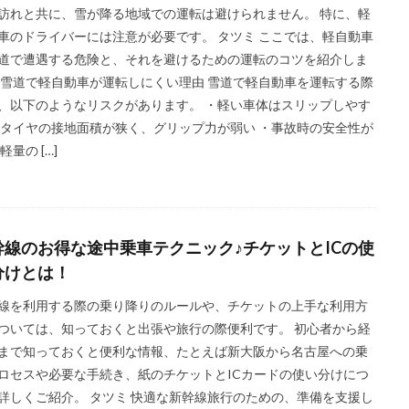
訪れと共に、雪が降る地域での運転は避けられません。 特に、軽
車のドライバーには注意が必要です。 タツミ ここでは、軽自動車
道で遭遇する危険と、それを避けるための運転のコツを紹介しま
 雪道で軽自動車が運転しにくい理由 雪道で軽自動車を運転する際
、以下のようなリスクがあります。 ・軽い車体はスリップしやす
・タイヤの接地面積が狭く、グリップ力が弱い ・事故時の安全性が
軽量の […]
幹線のお得な途中乗車テクニック♪チケットとICの使
分けとは！
線を利用する際の乗り降りのルールや、チケットの上手な利用方
ついては、知っておくと出張や旅行の際便利です。 初心者から経
まで知っておくと便利な情報、たとえば新大阪から名古屋への乗
ロセスや必要な手続き、紙のチケットとICカードの使い分けにつ
詳しくご紹介。 タツミ 快適な新幹線旅行のための、準備を支援し