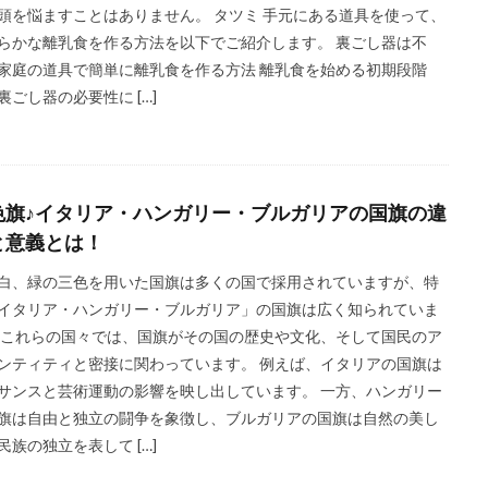
頭を悩ますことはありません。 タツミ 手元にある道具を使って、
らかな離乳食を作る方法を以下でご紹介します。 裏ごし器は不
家庭の道具で簡単に離乳食を作る方法 離乳食を始める初期段階
裏ごし器の必要性に […]
色旗♪イタリア・ハンガリー・ブルガリアの国旗の違
と意義とは！
白、緑の三色を用いた国旗は多くの国で採用されていますが、特
イタリア・ハンガリー・ブルガリア」の国旗は広く知られていま
 これらの国々では、国旗がその国の歴史や文化、そして国民のア
ンティティと密接に関わっています。 例えば、イタリアの国旗は
サンスと芸術運動の影響を映し出しています。 一方、ハンガリー
旗は自由と独立の闘争を象徴し、ブルガリアの国旗は自然の美し
民族の独立を表して […]