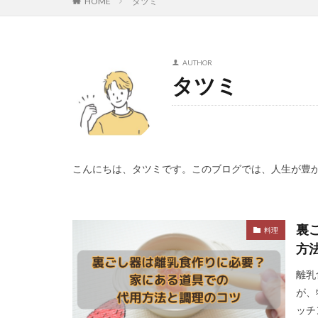
HOME
タツミ
AUTHOR
タツミ
こんにちは、タツミです。このブログでは、人生が豊か
裏
料理
方
離乳
が、
ッチ