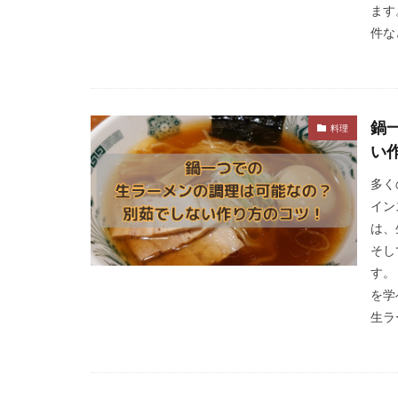
ます
件な
鍋
料理
い
多く
イン
は、
そし
す。
を学
生ラ