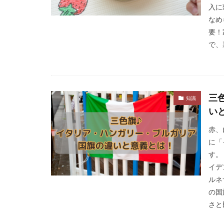
入に
なめ
要！
で、
三
知識
い
赤、
に「
す。
イデ
ルネ
の国
さと