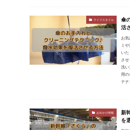
傘
ライフスタイル
活
お気
ミや
いた
させ
洗い
用の
テナ
新
お出かけ情報
を