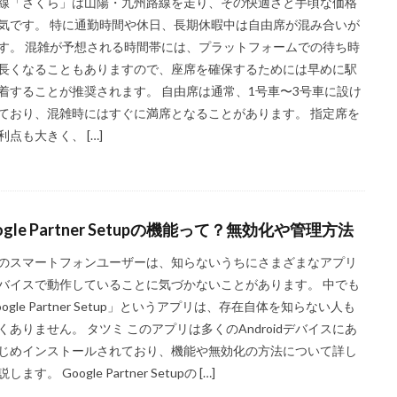
線「さくら」は山陽・九州路線を走り、その快適さと手頃な価格
気です。 特に通勤時間や休日、長期休暇中は自由席が混み合いが
す。 混雑が予想される時間帯には、プラットフォームでの待ち時
長くなることもありますので、座席を確保するためには早めに駅
着することが推奨されます。 自由席は通常、1号車〜3号車に設け
ており、混雑時にはすぐに満席となることがあります。 指定席を
利点も大きく、 […]
ogle Partner Setupの機能って？無効化や管理方法
のスマートフォンユーザーは、知らないうちにさまざまなアプリ
バイスで動作していることに気づかないことがあります。 中でも
oogle Partner Setup」というアプリは、存在自体を知らない人も
くありません。 タツミ このアプリは多くのAndroidデバイスにあ
じめインストールされており、機能や無効化の方法について詳し
します。 Google Partner Setupの […]