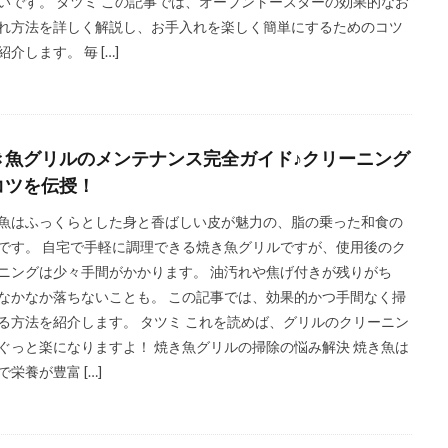
いです。 タツミ この記事では、オーブントースターの効果的なお
れ方法を詳しく解説し、お手入れを楽しく簡単にするためのコツ
紹介します。 毎 […]
き魚グリルのメンテナンス完全ガイド♪クリーニング
コツを伝授！
魚はふっくらとした身と香ばしい皮が魅力の、脂の乗った和食の
です。 自宅で手軽に調理できる焼き魚グリルですが、使用後のク
ニングは少々手間がかかります。 油汚れや焦げ付きが残りがち
なかなか落ちないことも。 この記事では、効果的かつ手間なく掃
る方法を紹介します。 タツミ これを読めば、グリルのクリーニン
ぐっと楽になりますよ！ 焼き魚グリルの掃除の悩み解決 焼き魚は
で栄養が豊富 […]