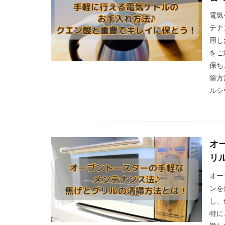
電気
テナ
用し
をご
保ち
除方
ルシ
オ
リ
オー
ンを
し、
特に