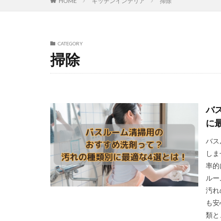
HOME
キッチンインテリア
掃除
CATEGORY
掃除
バ
に
バス
しま
率的
ルー
汚れ
も安
類と