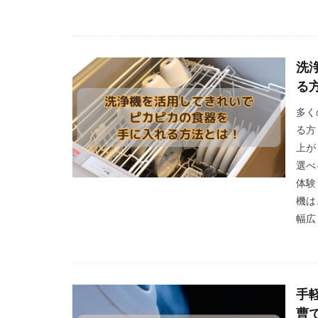
洗
る
多く
る方
上が
選べ
体験
機は
幅広
手
曹