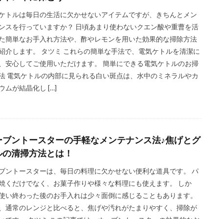
ケトルは毎日の生活に欠かせないアイテムですが、きちんとメン
ンスを行っていますか？ 日頃あまり使わないクエン酸や重曹を活
た簡単なお手入れ方法や、酢やレモンを用いた効果的な掃除方法
紹介します。 タツミ これらの簡単な手法で、電気ケトルを清潔に
、安心してご使用いただけます。 簡単にできる電気ケトルのお掃
法 電気ケトルの内部に見られる白い斑点は、水中のミネラルやカ
ウムが結晶化し […]
ーブントースターの手軽なメンテナンス法♪焦げとグ
ルの清掃方法とは！
ブントースターは、毎日の料理に欠かせない便利な道具です。 パ
焼くだけでなく、お菓子作りや様々な料理にも使えます。 しか
使い終わった後のお手入れは少々面倒に感じることもあります。
、通常のレンジと比べると、焦げや汚れがたまりやすく、掃除が