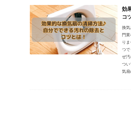
効
コ
換気
門業
りま
つで
ぜ汚
つい
気扇