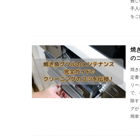
難し
手入
をご
焼
の
焼き
定番
リー
で、
除す
グが
簡単