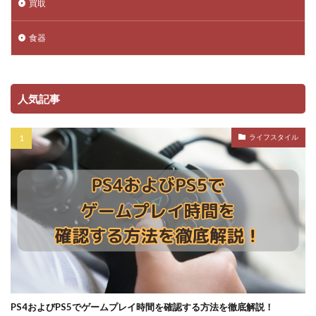
買取
食器
人気記事
ライフスタイル
PS4およびPS5でゲームプレイ時間を確認する方法を徹底解説！