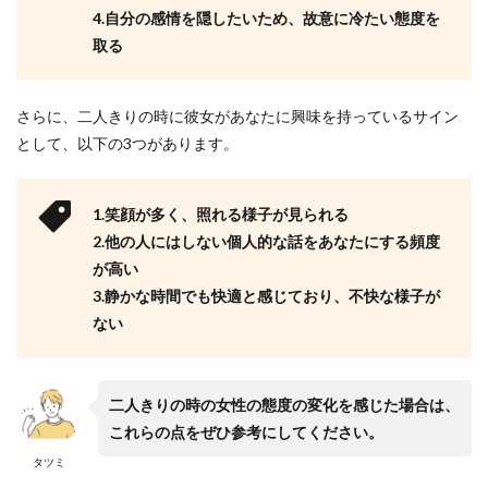
4.自分の感情を隠したいため、故意に冷たい態度を
取る
さらに、二人きりの時に彼女があなたに興味を持っているサイン
として、以下の3つがあります。
1.笑顔が多く、照れる様子が見られる
2.他の人にはしない個人的な話をあなたにする頻度
が高い
3.静かな時間でも快適と感じており、不快な様子が
ない
二人きりの時の女性の態度の変化を感じた場合は、
これらの点をぜひ参考にしてください。
タツミ