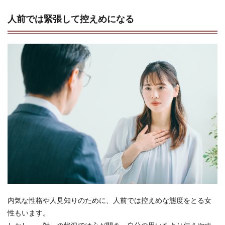
人前では緊張して控えめになる
内気な性格や人見知りのために、人前では控えめな態度をとる女
性もいます。