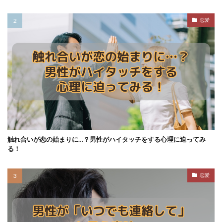
恋愛
触れ合いが恋の始まりに…？男性がハイタッチをする心理に迫ってみ
る！
恋愛