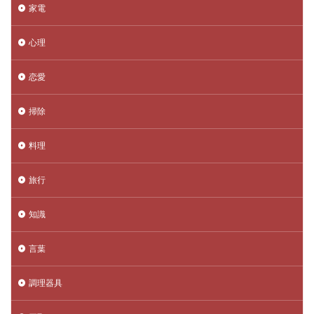
家電
心理
恋愛
掃除
料理
旅行
知識
言葉
調理器具