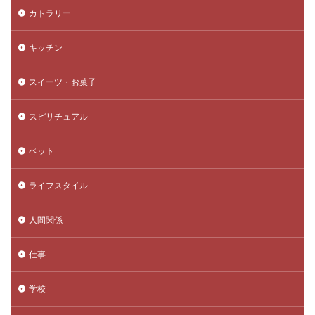
カトラリー
キッチン
スイーツ・お菓子
スピリチュアル
ペット
ライフスタイル
人間関係
仕事
学校