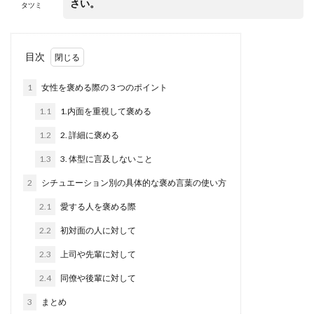
さい。
タツミ
目次
1
女性を褒める際の３つのポイント
1.1
1.内面を重視して褒める
1.2
2. 詳細に褒める
1.3
3. 体型に言及しないこと
2
シチュエーション別の具体的な褒め言葉の使い方
2.1
愛する人を褒める際
2.2
初対面の人に対して
2.3
上司や先輩に対して
2.4
同僚や後輩に対して
3
まとめ