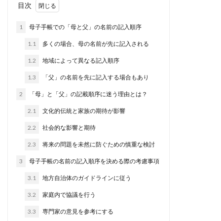
目次
1
母子手帳での「母と父」の名前の記入順序
1.1
多くの場合、母の名前が先に記入される
1.2
地域によって異なる記入順序
1.3
「父」の名前を先に記入する場合もあり
2
「母」と「父」の記載順序に迷う理由とは？
2.1
文化的伝統と家族の期待が影響
2.2
社会的な影響と期待
2.3
将来の問題を未然に防ぐための慎重な検討
3
母子手帳の名前の記入順序を決める際の考慮事項
3.1
地方自治体のガイドラインに従う
3.2
家庭内で協議を行う
3.3
専門家の意見を参考にする