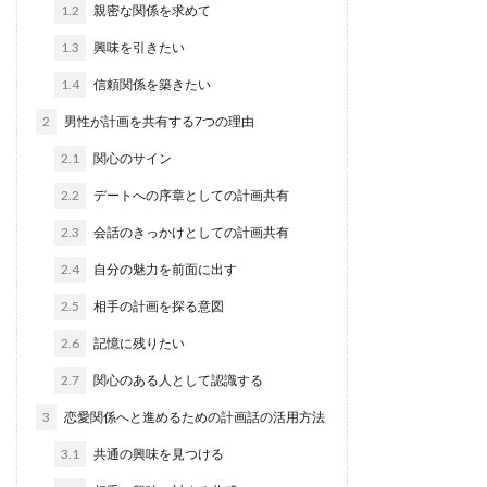
1.2
親密な関係を求めて
1.3
興味を引きたい
1.4
信頼関係を築きたい
2
男性が計画を共有する7つの理由
2.1
関心のサイン
2.2
デートへの序章としての計画共有
2.3
会話のきっかけとしての計画共有
2.4
自分の魅力を前面に出す
2.5
相手の計画を探る意図
2.6
記憶に残りたい
2.7
関心のある人として認識する
3
恋愛関係へと進めるための計画話の活用方法
3.1
共通の興味を見つける