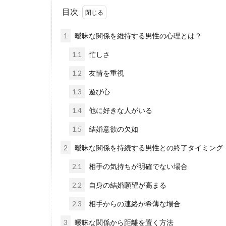
目次
1
曖昧な関係を維持する男性の心理とは？
1.1
忙しさ
1.2
友情を重視
1.3
遊び心
1.4
他に好きな人がいる
1.5
結婚意欲の欠如
2
曖昧な関係を持続する男性との終了タイミング
2.1
相手の気持ちが明確でない場合
2.2
自身の結婚願望が高まる
2.3
相手からの連絡が希薄な場合
3
曖昧な関係から距離を置く方法